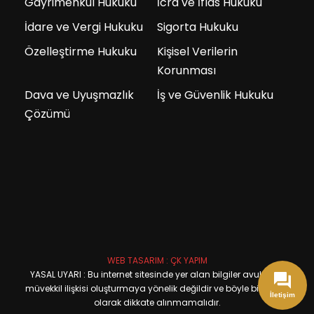
Gayrimenkul Hukuku
İcra ve İflas Hukuku
İdare ve Vergi Hukuku
Sigorta Hukuku
Özelleştirme Hukuku
Kişisel Verilerin
Korunması
Dava ve Uyuşmazlık
İş ve Güvenlik Hukuku
Çözümü
WEB TASARIM : ÇK YAPIM
YASAL UYARI : Bu internet sitesinde yer alan bilgiler avukat ve
müvekkil ilişkisi oluşturmaya yönelik değildir ve böyle bir davet
İletişim
olarak dikkate alınmamalıdır.