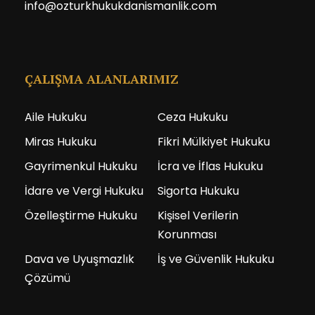
info@ozturkhukukdanismanlik.com
ÇALIŞMA ALANLARIMIZ
Aile Hukuku
Ceza Hukuku
Miras Hukuku
Fikri Mülkiyet Hukuku
Gayrimenkul Hukuku
İcra ve İflas Hukuku
İdare ve Vergi Hukuku
Sigorta Hukuku
Özelleştirme Hukuku
Kişisel Verilerin
Korunması
Dava ve Uyuşmazlık
İş ve Güvenlik Hukuku
Çözümü