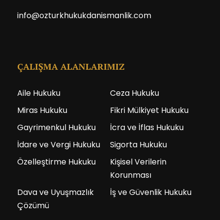
info@ozturkhukukdanismanlik.com
ÇALIŞMA ALANLARIMIZ
Aile Hukuku
Ceza Hukuku
Miras Hukuku
Fikri Mülkiyet Hukuku
Gayrimenkul Hukuku
İcra ve İflas Hukuku
İdare ve Vergi Hukuku
Sigorta Hukuku
Özelleştirme Hukuku
Kişisel Verilerin
Korunması
Dava ve Uyuşmazlık
İş ve Güvenlik Hukuku
Çözümü