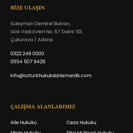
BİZE ULAŞIN
Süleyman Demirel Bulvarı,
Gök Vadi Evleri No: 57 Daire: 101,
Çukurova / Adana
0322 249 0000
0554 507 9426
info@ozturkhukukdanismanlik.com
ÇALIŞMA ALANLARIMIZ
Aile Hukuku
Ceza Hukuku
Miras Hukuku
Fikri Mülkiyet Hukuku