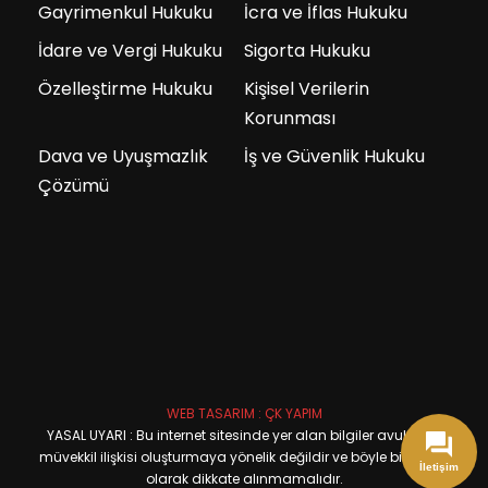
Gayrimenkul Hukuku
İcra ve İflas Hukuku
İdare ve Vergi Hukuku
Sigorta Hukuku
Özelleştirme Hukuku
Kişisel Verilerin
Korunması
Dava ve Uyuşmazlık
İş ve Güvenlik Hukuku
Çözümü
WEB TASARIM : ÇK YAPIM
YASAL UYARI : Bu internet sitesinde yer alan bilgiler avukat ve
müvekkil ilişkisi oluşturmaya yönelik değildir ve böyle bir davet
İletişim
olarak dikkate alınmamalıdır.