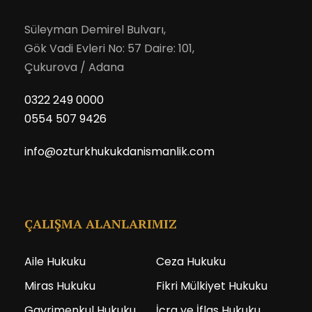
Süleyman Demirel Bulvarı,
Gök Vadi Evleri No: 57 Daire: 101,
Çukurova / Adana
0322 249 0000
0554 507 9426
info@ozturkhukukdanismanlik.com
ÇALIŞMA ALANLARIMIZ
Aile Hukuku
Ceza Hukuku
Miras Hukuku
Fikri Mülkiyet Hukuku
Gayrimenkul Hukuku
İcra ve İflas Hukuku