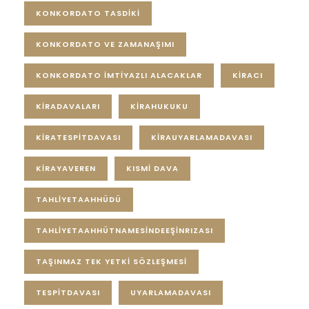
KONKORDATO TASDİKİ
KONKORDATO VE ZAMANAŞIMI
KONKORDATO İMTİYAZLI ALACAKLAR
KİRACI
KİRADAVALARI
KİRAHUKUKU
KİRATESPİTDAVASI
KİRAUYARLAMADAVASI
KİRAYAVEREN
KISMI DAVA
TAHLIYETAAHHÜDÜ
TAHLIYETAAHHÜTNAMESINDEEŞINRIZASI
TAŞINMAZ TEK YETKİ SÖZLEŞMESİ
TESPİTDAVASI
UYARLAMADAVASI